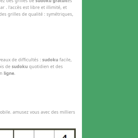
ez des grilles de
sudoku gratuit
es
 l'accès est libre et illimité, et
es grilles de qualité : symétriques,
eaux de difficultés :
sudoku
facile,
ois de
sudoku
quotidien et des
en
ligne
.
obile. amusez vous avec des milliers