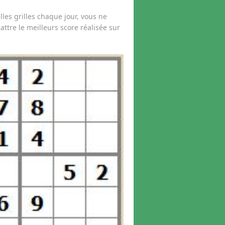
les grilles chaque jour, vous ne
ttre le meilleurs score réalisée sur