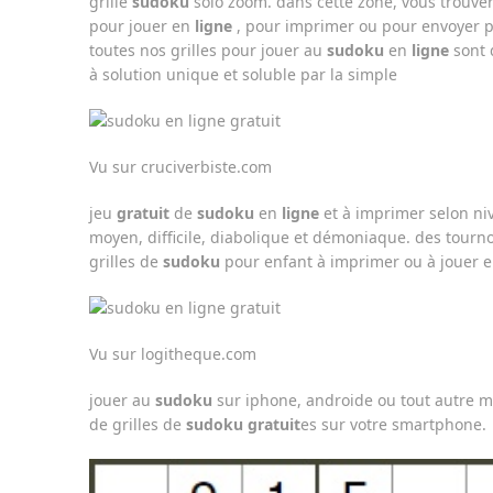
grille
sudoku
solo zoom. dans cette zone, vous trouver
pour jouer en
ligne
, pour imprimer ou pour envoyer par .
toutes nos grilles pour jouer au
sudoku
en
ligne
sont d
à solution unique et soluble par la simple
Vu sur cruciverbiste.com
jeu
gratuit
de
sudoku
en
ligne
et à imprimer selon niv
moyen, difficile, diabolique et démoniaque. des tourn
grilles de
sudoku
pour enfant à imprimer ou à jouer 
Vu sur logitheque.com
jouer au
sudoku
sur iphone, androide ou tout autre m
de grilles de
sudoku gratuit
es sur votre smartphone.