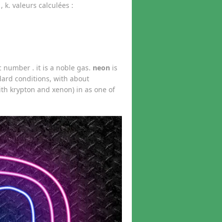
, k. valeurs calculées :
 number . it is a noble gas.
neon
is
dard conditions, with about
with krypton and xenon) in as one of