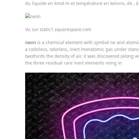
du liquide en kmol·m et température en kelvins, de , à 
Vu sur static1.squarespace.com
neon
is a chemical element with symbol ne and atomic
a colorless, odorless, inert monatomic gas under stan
twothirds the density of air. it was discovered (along 
the three residual rare inert elements reing in