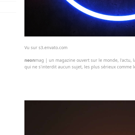
Vu sur s3.envato.com
neon
mag | un magazine ouvert sur le monde, l'actu, la
qui ne s'interdit aucun sujet, les plus sérieux comme l