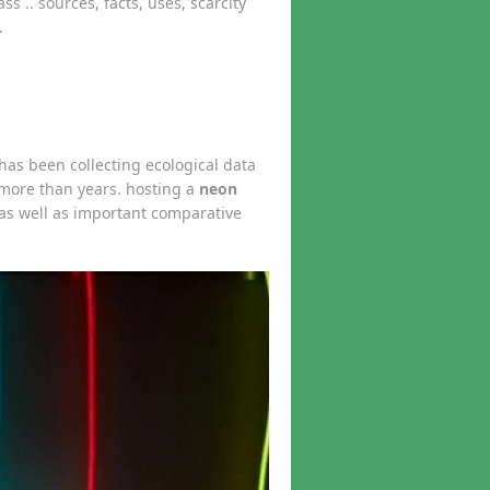
s .. sources, facts, uses, scarcity
.
has been collecting ecological data
 more than years. hosting a
neon
a as well as important comparative