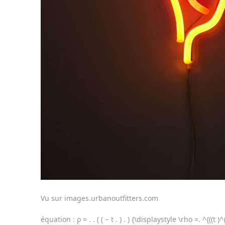
Vu sur images.urbanoutfitters.com
équation : ρ = . . ( ( − t . ) . ) {\displaystyle \rho =. ^{((t