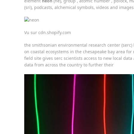
element
neon
(ne), group , atomic number , pblock, mas
(sri), podcasts, alchemical symbols, videos and images
Vu sur cdn.shopify.com
the smithsonian environmental research center (serc) 
on coastal ecosystems in the chesapeake bay area for
field site gives serc scientists access to new local dat
data from across the country to further their