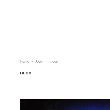
Home
»
Jeux
» neon
neon