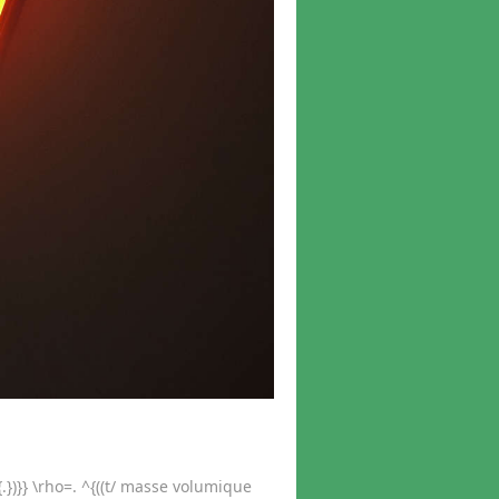
 )^{.})}} \rho=. ^{((t/ masse volumique