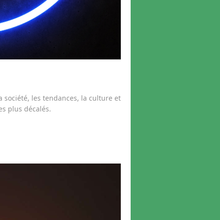
 société, les tendances, la culture et
es plus décalés.