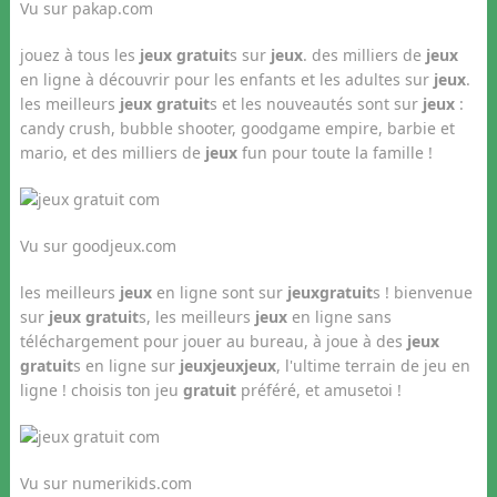
Vu sur pakap.com
jouez à tous les
jeux gratuit
s sur
jeux
. des milliers de
jeux
en ligne à découvrir pour les enfants et les adultes sur
jeux
.
les meilleurs
jeux gratuit
s et les nouveautés sont sur
jeux
:
candy crush, bubble shooter, goodgame empire, barbie et
mario, et des milliers de
jeux
fun pour toute la famille !
Vu sur goodjeux.com
les meilleurs
jeux
en ligne sont sur
jeux
gratuit
s ! bienvenue
sur
jeux gratuit
s, les meilleurs
jeux
en ligne sans
téléchargement pour jouer au bureau, à joue à des
jeux
gratuit
s en ligne sur
jeux
jeux
jeux
, l'ultime terrain de jeu en
ligne ! choisis ton jeu
gratuit
préféré, et amusetoi !
Vu sur numerikids.com