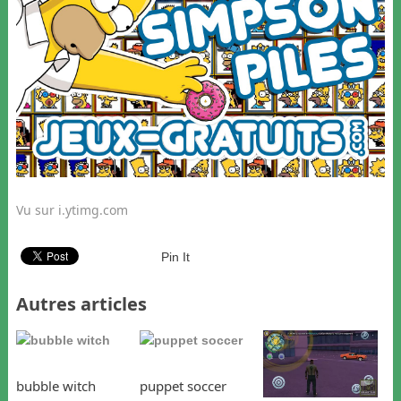
Vu sur i.ytimg.com
Pin It
Autres articles
bubble witch
puppet soccer