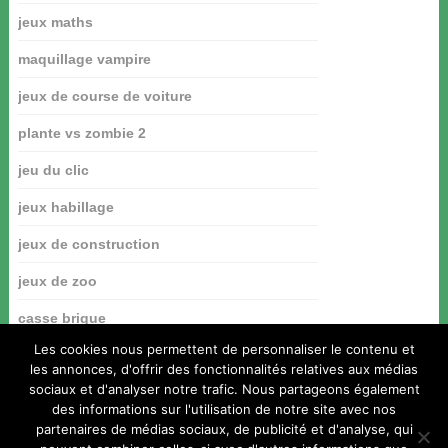
jeux maths
maquillage vampire
jeux de course de voiture
plante vs zombie 2
jeu du clic
jeux habillage
jeux de construction
jeux de zoo
casse brique
Les cookies nous permettent de personnaliser le contenu et
les annonces, d'offrir des fonctionnalités relatives aux médias
sociaux et d'analyser notre trafic. Nous partageons également
des informations sur l'utilisation de notre site avec nos
partenaires de médias sociaux, de publicité et d'analyse, qui