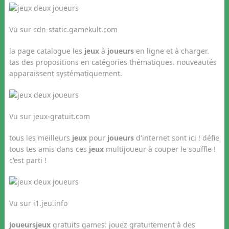
Vu sur cdn-static.gamekult.com
la page catalogue les
jeux
à
joueurs
en ligne et à charger.
tas des propositions en catégories thématiques. nouveautés
apparaissent systématiquement.
Vu sur jeux-gratuit.com
tous les meilleurs
jeux
pour
joueurs
d'internet sont ici ! défie
tous tes amis dans ces
jeux
multijoueur à couper le souffle !
c'est parti !
Vu sur i1.jeu.info
joueurs
jeux
gratuits games: jouez gratuitement à des