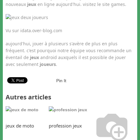
nouveaux
jeux
en ligne aujourd'hui. visitez le site games.
Vu sur idata.over-blog.com
aujourd'hui, jouer à plusieurs s'avère de plus en plus
fréquent. c'est pourquoi notre équipe vous recommande un
éventail de
jeux
android auxquels il est possible de jouer
avec seulement
joueurs
.
Pin It
Autres articles
jeux de moto
profession jeux