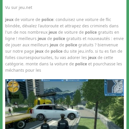
Vu sur jeu.net
jeux
de voiture de
police
: conduisez une voiture de flic
blindée, dévalez l'autoroute et attrapez des criminels dans
l'un de nos nombreux
jeux
de voiture de
police
gratuits en
ligne ! meilleurs
jeux
de
police
gratuits et nouveautés : envie
de jouer aux meilleurs
jeux
de
police
gratuits ? bienvenue
sur notre page
jeux
de
police
du site jeu.info. si tu es fan de
folles coursespoursuites, tu vas adorer les
jeux
de cette
catégorie. monte dans la voiture de
police
et pourchasse les
méchants pour les