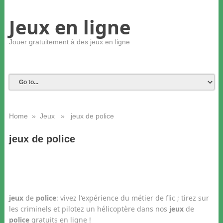
Jeux en ligne
Jouer gratuitement à des jeux en ligne
Home
»
Jeux
» jeux de police
jeux de police
jeux
de
police
: vivez l'expérience du métier de flic ; tirez sur
les criminels et pilotez un hélicoptère dans nos
jeux
de
police
gratuits en ligne !