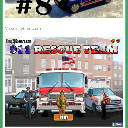
Vu sur i.ytimg.com