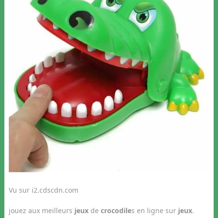
Vu sur i2.cdscdn.com
jouez aux meilleurs
jeux
de
crocodile
s en ligne sur
jeux
.