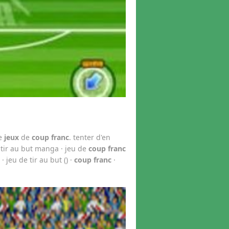
de
jeux
de
coup franc
. tenter d'en
 tir au but manga · jeu de
coup franc
· jeu de tir au but () ·
coup franc
·