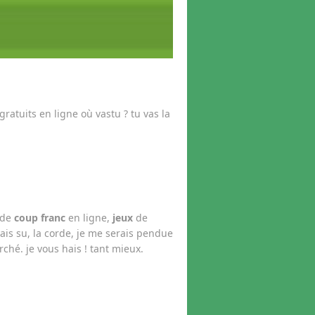
gratuits en ligne où vastu ? tu vas la
de
coup franc
en ligne,
jeux
de
avais su, la corde, je me serais pendue
ché. je vous hais ! tant mieux.