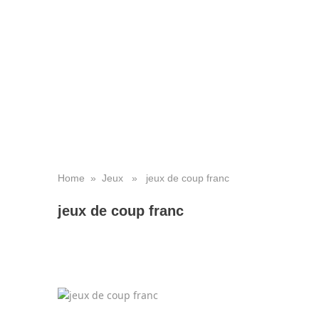
Home
»
Jeux
» jeux de coup franc
jeux de coup franc