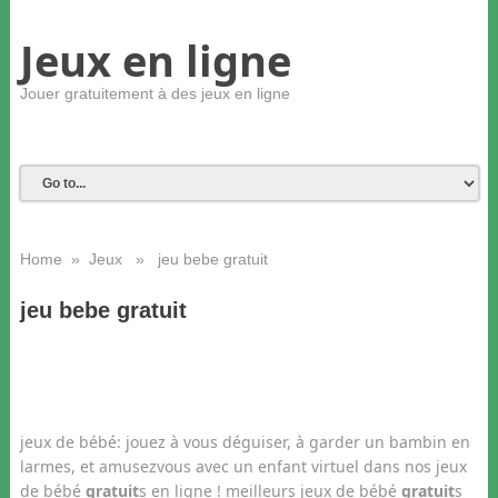
Jeux en ligne
Jouer gratuitement à des jeux en ligne
Home
»
Jeux
» jeu bebe gratuit
jeu bebe gratuit
jeux de bébé: jouez à vous déguiser, à garder un bambin en
larmes, et amusezvous avec un enfant virtuel dans nos jeux
de bébé
gratuit
s en ligne ! meilleurs jeux de bébé
gratuit
s