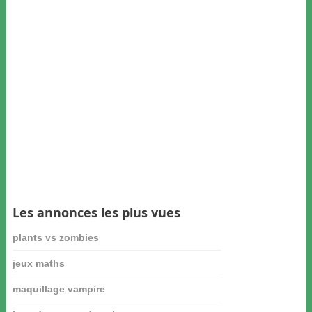
Les annonces les plus vues
plants vs zombies
jeux maths
maquillage vampire