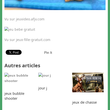
Vu sur jeuvideo.afjv.com
Vu sur jeux-fille-gratuit.com
Pin It
Autres articles
jour j
jeux bubble
shooter
jeux de chasse