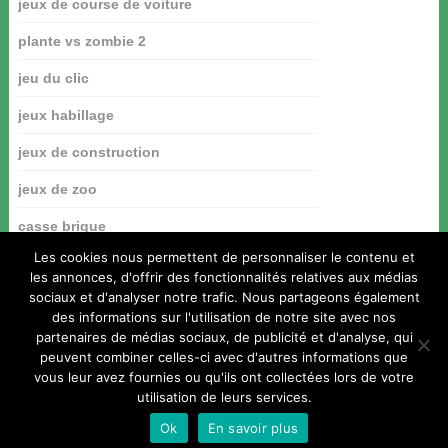
jeux de course de voiture
plante vs zombie 2
jeu du clic
jeux habillage
jeux de construction
jeux de zoo
casse brique
Les cookies nous permettent de personnaliser le contenu et
les annonces, d'offrir des fonctionnalités relatives aux médias
sociaux et d'analyser notre trafic. Nous partageons également
des informations sur l'utilisation de notre site avec nos
partenaires de médias sociaux, de publicité et d'analyse, qui
peuvent combiner celles-ci avec d'autres informations que
vous leur avez fournies ou qu'ils ont collectées lors de votre
utilisation de leurs services.
Jeux en ligne
Copyright © 2026.
des milliers de jeux videos en flash
Back to Top ↑
Ok
En savoir plus