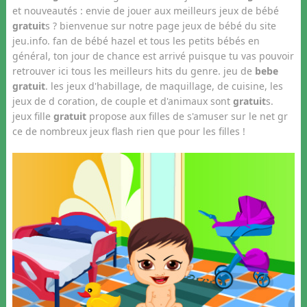
et nouveautés : envie de jouer aux meilleurs jeux de bébé
gratuit
s ? bienvenue sur notre page jeux de bébé du site
jeu.info. fan de bébé hazel et tous les petits bébés en
général, ton jour de chance est arrivé puisque tu vas pouvoir
retrouver ici tous les meilleurs hits du genre. jeu de
bebe
gratuit
. les jeux d'habillage, de maquillage, de cuisine, les
jeux de d coration, de couple et d'animaux sont
gratuit
s.
jeux fille
gratuit
propose aux filles de s'amuser sur le net gr
ce de nombreux jeux flash rien que pour les filles !