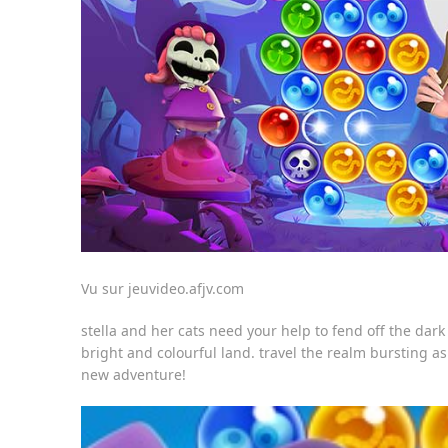
Vu sur jeuvideo.afjv.com
stella and her cats need your help to fend off the dark 
bright and colourful land. travel the realm bursting 
new adventure!