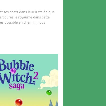
 et ses chats dans leur lutte épique
arcourez le royaume dans cette
lles possible en chemin. nous