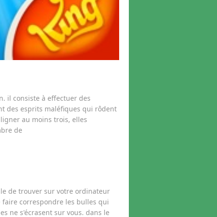
n. il consiste à effectuer des
 des esprits maléfiques qui rôdent
ligner au moins trois, elles
mbre de
le de trouver sur votre ordinateur
 faire correspondre les bulles qui
les ne s'écrasent sur vous. dans le