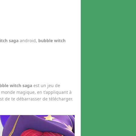
itch saga
android,
bubble witch
bble witch saga
est un jeu de
un monde magique, en t'appliquant à
st de te débarrasser de télécharger.