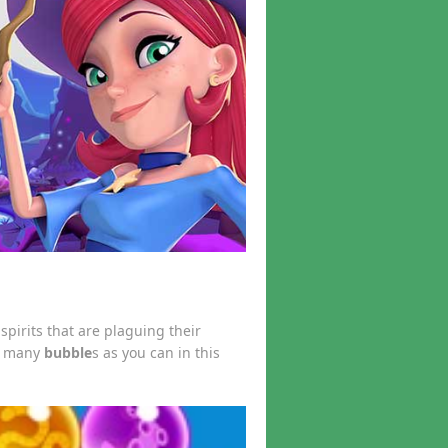
spirits that are plaguing their
as many
bubble
s as you can in this