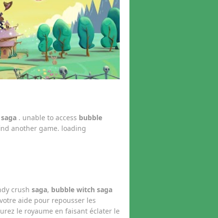
saga
. unable to access
bubble
find another game. loading
andy crush
saga
,
bubble witch saga
 votre aide pour repousser les
urez le royaume en faisant éclater le