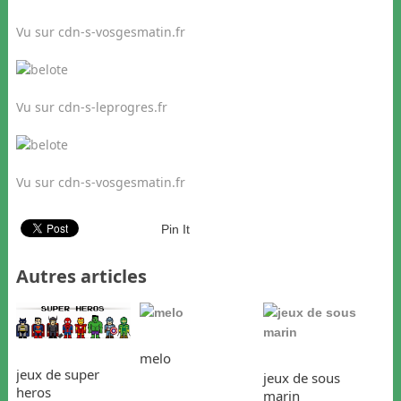
Vu sur cdn-s-vosgesmatin.fr
Vu sur cdn-s-leprogres.fr
Vu sur cdn-s-vosgesmatin.fr
Pin It
Autres articles
melo
jeux de super
jeux de sous
heros
marin